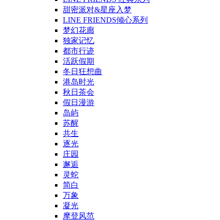
甜密派对&星座入梦
LINE FRIENDS倾心系列
梦幻花廊
独家记忆
都市行迹
活跃假期
冬日狂想曲
港岛时光
秋日茶会
假日漫游
岛屿
苏醒
共生
逐光
庄园
邂逅
灵蛇
简白
万象
凝光
摩登风范