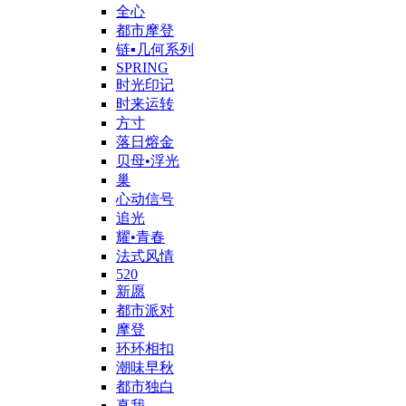
全心
都市摩登
链▪几何系列
SPRING
时光印记
时来运转
方寸
落日熔金
贝母•浮光
巢
心动信号
追光
耀•青春
法式风情
520
新愿
都市派对
摩登
环环相扣
潮味早秋
都市独白
真我