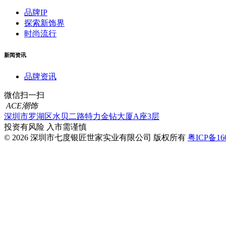
品牌IP
探索新饰界
时尚流行
新闻资讯
品牌资讯
微信扫一扫
ACE潮饰
深圳市罗湖区水贝二路特力金钻大厦A座3层
投资有风险 入市需谨慎
© 2026 深圳市七度银匠世家实业有限公司 版权所有
粤ICP备16