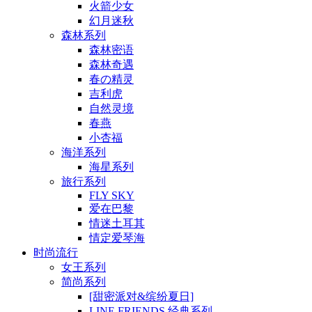
火箭少女
幻月迷秋
森林系列
森林密语
森林奇遇
春の精灵
吉利虎
自然灵境
春燕
小杏福
海洋系列
海星系列
旅行系列
FLY SKY
爱在巴黎
情迷土耳其
情定爱琴海
时尚流行
女王系列
简尚系列
[甜密派对&缤纷夏日]
LINE FRIENDS 经典系列