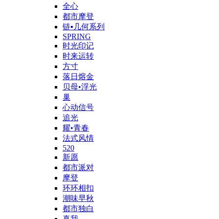
全心
都市摩登
链▪几何系列
SPRING
时光印记
时来运转
方寸
落日熔金
贝母•浮光
巢
心动信号
追光
耀•青春
法式风情
520
新愿
都市派对
摩登
环环相扣
潮味早秋
都市独白
真我