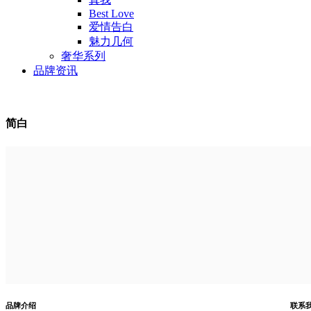
Best Love
爱情告白
魅力几何
奢华系列
品牌资讯
简白
品牌介绍
联系