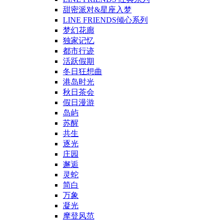
甜密派对&星座入梦
LINE FRIENDS倾心系列
梦幻花廊
独家记忆
都市行迹
活跃假期
冬日狂想曲
港岛时光
秋日茶会
假日漫游
岛屿
苏醒
共生
逐光
庄园
邂逅
灵蛇
简白
万象
凝光
摩登风范