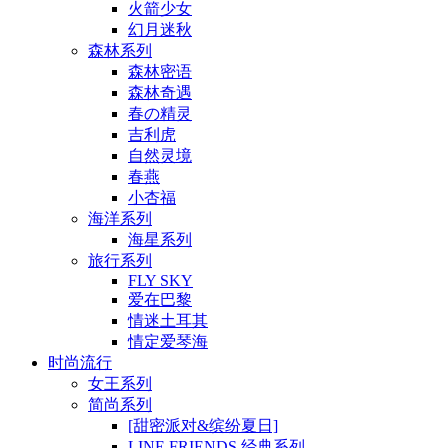
火箭少女
幻月迷秋
森林系列
森林密语
森林奇遇
春の精灵
吉利虎
自然灵境
春燕
小杏福
海洋系列
海星系列
旅行系列
FLY SKY
爱在巴黎
情迷土耳其
情定爱琴海
时尚流行
女王系列
简尚系列
[甜密派对&缤纷夏日]
LINE FRIENDS 经典系列